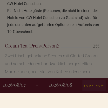
CW Hotel Collection.
Für Nicht-Hotelgäste (Personen, die nicht in einem der
Hotels von CW Hotel Collection zu Gast sind) wird für
jede der unten aufgeführten Optionen ein Aufpreis von
10 € berechnet.
Cream Tea (Preis/Person):
25€
Zwei frisch gebackene Scones mit Clotted Cream
und verschiedenen handwerklich hergestellten
Marmeladen, begleitet von Kaffee oder einem
unserer feinen Teesorten.
2026/08/07
-
2026/08/08
BOOK NOW
Classic Afternoon Tea (Preis/Person):
40€
Zwei frisch gebackene Scones mit Clotted Cream