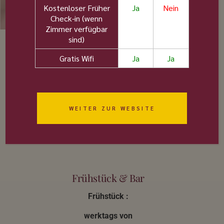
Kostenloser Früher
Ja
Nein
Check-in (wenn
Zimmer verfügbar
sind)
Gratis Wifi
Ja
Ja
Schöne Drinks und tolle Stimmung
WEITER ZUR WEBSITE
Frühstück & Bar
Frühstück :
werktags von