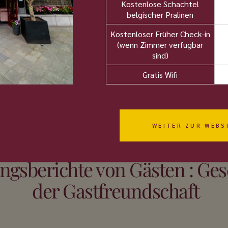
Kostenlose Schachtel
ungen
belgischer Pralinen
Kostenloser Früher Check-in
(wenn Zimmer verfügbar
sind)
Gratis Wifi
WEITER ZUR WEBS
SEHEN SIE, WAS UNSERE GÄSTE SAGEN
ngsberichte von Gästen : Ge
der Gastfreundschaft