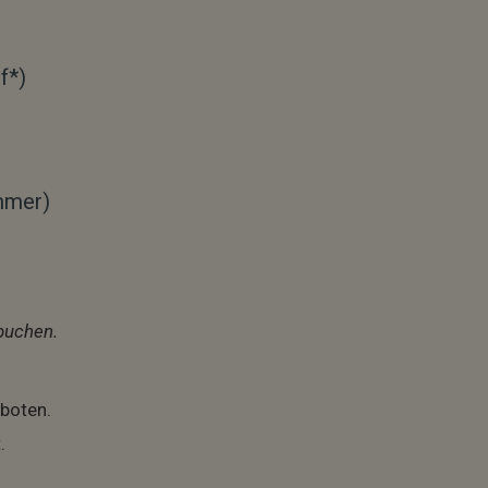
f*)
immer)
buchen.
boten.
.