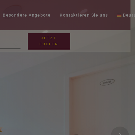
Besondere Angebote
Kontaktieren Sie uns
Deut
JETZT
BUCHEN
Nederlands
English
Français
Español