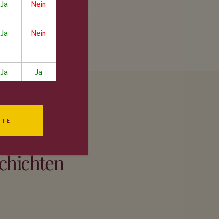
Ja
Nein
4.5/5
Ja
Nein
Ja
Ja
ITE
schichten