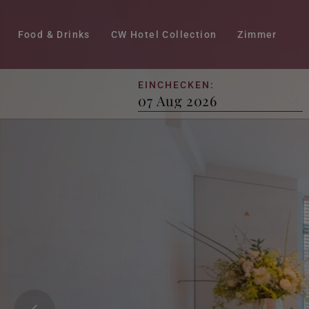
Food & Drinks
CW Hotel Collection
Zimmer
EINCHECKEN:
Charming Double
Deluxe Double
Small Double
Normandy Room
Family Triple
Family Quadrupl
Budget Room
Penthouse