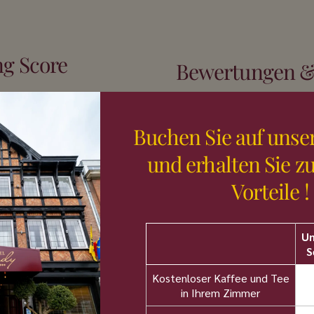
g Score
Bewertungen &
Tripadvisor - "Ausgezeic
Bewertungen)
Buchen Sie auf unse
Hotels.com Bewertungen 
und erhalten Sie zu
(360+ Bewertungen)
Vorteile !
Booking.com - "Fabelhaf
Un
Bewertungen)
S
Expedia - "Wunderbar" 
Kostenloser Kaffee und Tee
in Ihrem Zimmer
als 10 000
Google (500+ Bewertun