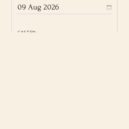
GASTEN:
BESCHIKBAARHEID
CONTROLEREN
Ontdek onze andere kamers